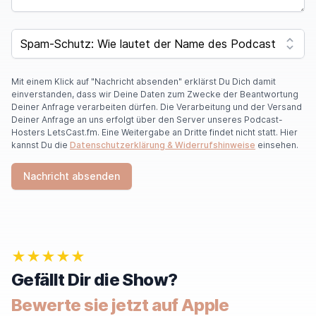
I
F
SPAM CAPTCHA
Y
O
U
A
Mit einem Klick auf "Nachricht absenden" erklärst Du Dich damit
R
einverstanden, dass wir Deine Daten zum Zwecke der Beantwortung
E
Deiner Anfrage verarbeiten dürfen. Die Verarbeitung und der Versand
A
Deiner Anfrage an uns erfolgt über den Server unseres Podcast-
H
Hosters LetsCast.fm. Eine Weitergabe an Dritte findet nicht statt. Hier
U
kannst Du die
Datenschutzerklärung & Widerrufshinweise
einsehen.
M
A
Nachricht absenden
N
,
I
G
N
O
★★★★★
R
E
Gefällt Dir die Show?
T
H
Bewerte sie jetzt auf Apple
I