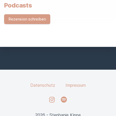
S
Podcasts
F
I
E
Rezension schreiben
L
D
Datenschutz
Impressum
Instagram
Spotify
2026 - Stephanie Kippe