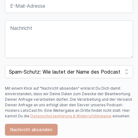
E-MAIL-ADRESSE
NACHRICHT
I
F
SPAM CAPTCHA
Y
O
U
A
Mit einem Klick auf "Nachricht absenden" erklärst Du Dich damit
R
einverstanden, dass wir Deine Daten zum Zwecke der Beantwortung
E
Deiner Anfrage verarbeiten dürfen. Die Verarbeitung und der Versand
A
Deiner Anfrage an uns erfolgt über den Server unseres Podcast-
H
Hosters LetsCast.fm. Eine Weitergabe an Dritte findet nicht statt. Hier
U
kannst Du die
Datenschutzerklärung & Widerrufshinweise
einsehen.
M
A
Nachricht absenden
N