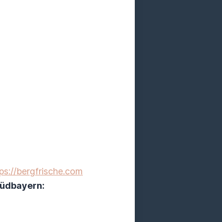
ps://bergfrische.com
Südbayern: