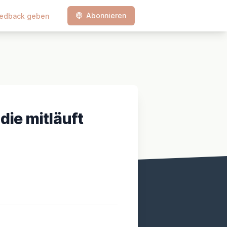
Abonnieren
edback geben
die mitläuft