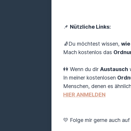
📌
Nützliche Links:
🧦Du möchtest wissen,
wie
Mach kostenlos das
Ordnu
👭 Wenn du dir
Austausch
w
In meiner kostenlosen
Ordn
Menschen, denen es ähnlich 
HIER ANMELDEN
💛 Folge mir gerne auch auf