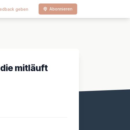
Abonnieren
edback geben
die mitläuft