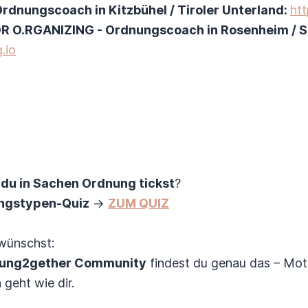
Ordnungscoach in Kitzbühel / Tiroler Unterland:
htt
IOR O.RGANIZING - Ordnungscoach in Rosenheim / 
.io
 du in Sachen Ordnung tickst
?
ngstypen-Quiz
→
ZUM QUIZ
ünschst:
ung2gether Community
findest du genau das – Moti
geht wie dir.