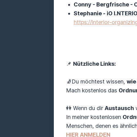
Conny - Bergfrische - 
Stephanie - iO I.NTER
https://interior-organizing
📌
Nützliche Links:
🧦Du möchtest wissen,
wie
Mach kostenlos das
Ordnu
👭 Wenn du dir
Austausch
w
In meiner kostenlosen
Ordn
Menschen, denen es ähnlich 
HIER ANMELDEN