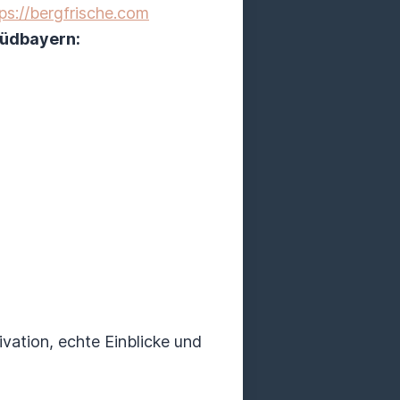
ps://bergfrische.com
Südbayern:
vation, echte Einblicke und